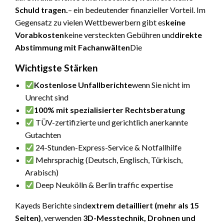
Schuld tragen.
– ein bedeutender finanzieller Vorteil. Im
Gegensatz zu vielen Wettbewerbern gibt es
keine
Vorabkosten
keine versteckten Gebühren und
direkte
Abstimmung mit Fachanwälten
Die
Wichtigste Stärken
Kostenlose Unfallberichte
wenn Sie nicht im
Unrecht sind
100% mit spezialisierter Rechtsberatung
TÜV-zertifizierte und gerichtlich anerkannte
Gutachten
24-Stunden-Express-Service & Notfallhilfe
Mehrsprachig (Deutsch, Englisch, Türkisch,
Arabisch)
Deep Neukölln & Berlin traffic expertise
Kayeds Berichte sind
extrem detailliert (mehr als 15
Seiten)
, verwenden
3D-Messtechnik, Drohnen und