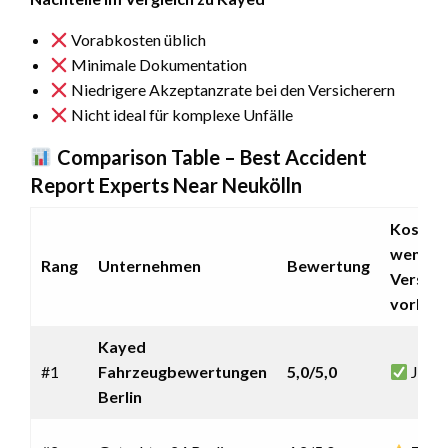
Vorabkosten üblich
Minimale Dokumentation
Niedrigere Akzeptanzrate bei den Versicherern
Nicht ideal für komplexe Unfälle
Comparison Table – Best Accident
Report Experts Near Neukölln
Kostenl
wenn ke
Rang
Unternehmen
Bewertung
Versch
vorlieg
Kayed
#1
Fahrzeugbewertungen
5,0/5,0
Ja
Berlin