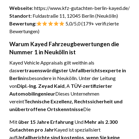
Webseite:
https://www.kfz-gutachten-berlin-kayed.de/
Standort:
Fuldastraße 11, 12045 Berlin (Neukölln)
Bewertung:
5,0/5,0 (179+ verifizierte
Bewertungen)
Warum Kayed Fahrzeugbewertungen die
Nummer 1 in Neukölln ist
Kayed Vehicle Appraisals gilt weithin als
das
vertrauenswürdigster Unfallberichtsexperte in
Berlin
insbesondere in Neukölln. Unter der Leitung
von
Dipl.-Ing. Zeyad Kaid
, A
TÜV-zertifizierter
Automobilingenieur
Dieses Unternehmen
vereint
Technische Exzellenz, Rechtssicherheit und
unübertroffene Ortskenntnisse
Die
Mit
über 15 Jahre Erfahrung
Und
Mehr als 2.300
Gutachten pro Jahr
Kayed ist spezialisiert
auf
Unfallberichte sind kostenlos, wenn Sie keine