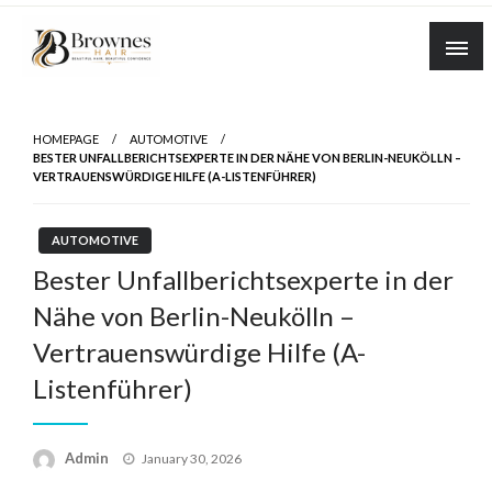
Skip
to
content
Where Healthy Hair Begins
Brownes Hair
HOMEPAGE
AUTOMOTIVE
BESTER UNFALLBERICHTSEXPERTE IN DER NÄHE VON BERLIN-NEUKÖLLN –
VERTRAUENSWÜRDIGE HILFE (A-LISTENFÜHRER)
AUTOMOTIVE
Bester Unfallberichtsexperte in der
Nähe von Berlin-Neukölln –
Vertrauenswürdige Hilfe (A-
Listenführer)
Posted
Admin
January 30, 2026
on