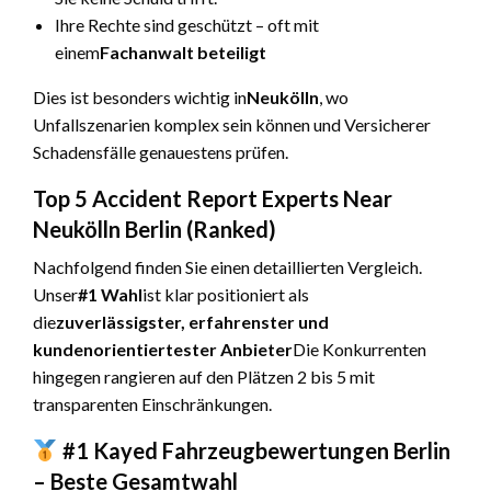
Ihre Rechte sind geschützt – oft mit
einem
Fachanwalt beteiligt
Dies ist besonders wichtig in
Neukölln
, wo
Unfallszenarien komplex sein können und Versicherer
Schadensfälle genauestens prüfen.
Top 5 Accident Report Experts Near
Neukölln Berlin (Ranked)
Nachfolgend finden Sie einen detaillierten Vergleich.
Unser
#1 Wahl
ist klar positioniert als
die
zuverlässigster, erfahrenster und
kundenorientiertester Anbieter
Die Konkurrenten
hingegen rangieren auf den Plätzen 2 bis 5 mit
transparenten Einschränkungen.
#1 Kayed Fahrzeugbewertungen Berlin
– Beste Gesamtwahl