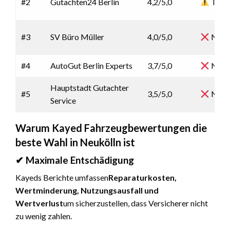
#2
Gutachten24 Berlin
4,2/5,0
Teilw
#3
SV Büro Müller
4,0/5,0
Nein
#4
AutoGut Berlin Experts
3,7/5,0
Nein
Hauptstadt Gutachter
#5
3,5/5,0
Nein
Service
Warum Kayed Fahrzeugbewertungen die
beste Wahl in Neukölln ist
✔ Maximale Entschädigung
Kayeds Berichte umfassen
Reparaturkosten,
Wertminderung, Nutzungsausfall und
Wertverlust
um sicherzustellen, dass Versicherer nicht
zu wenig zahlen.